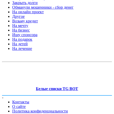
Закрыть долги
Обманули мошенники - сбор денег
На онлайн проект
Другое
Возьму кредит
На мечту
На бизнес
Ищу спонсора
На подарок
На детей
На лечение
Белые списки TG BOT
-
Контакты
О сайте
Политика конфиденциальности