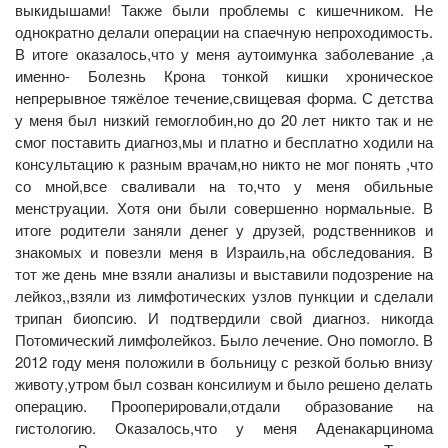
выкидышами! Также были проблемы с кишечником. Не
однократно делали операции на спаечную непроходимость.
В итоге оказалось,что у меня аутоимунка заболевание ,а
именно- Болезнь Крона тонкой кишки хроническое
непрерывное тяжёлое течение,свищевая форма. С детства
у меня был низкий гемоглобин,но до 20 лет никто так и не
смог поставить диагноз,мы и платно и бесплатно ходили на
консультацию к разным врачам,но никто не мог понять ,что
со мной,все сваливали на то,что у меня обильные
менструации. Хотя они были совершенно нормальные. В
итоге родители заняли денег у друзей, родственников и
знакомых и повезли меня в Израиль,на обследования. В
тот же день мне взяли анализы и выставили подозрение на
лейкоз,,взяли из лимфотических узлов пункции и сделали
трипан биопсию. И подтвердили свой диагноз. никогда
Потомический лимфолейкоз. Было лечение. Оно помогло. В
2012 году меня положили в больницу с резкой болью внизу
животу,утром был созван консилиум и было решено делать
операцию. Прооперировали,отдали образование на
гистологию. Оказалось,что у меня Аденакарцинома