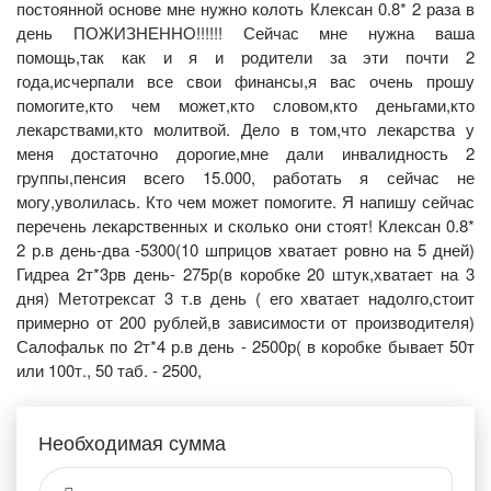
постоянной основе мне нужно колоть Клексан 0.8* 2 раза в
день ПОЖИЗНЕННО!!!!!! Сейчас мне нужна ваша
помощь,так как и я и родители за эти почти 2
года,исчерпали все свои финансы,я вас очень прошу
помогите,кто чем может,кто словом,кто деньгами,кто
лекарствами,кто молитвой. Дело в том,что лекарства у
меня достаточно дорогие,мне дали инвалидность 2
группы,пенсия всего 15.000, работать я сейчас не
могу,уволилась. Кто чем может помогите. Я напишу сейчас
перечень лекарственных и сколько они стоят! Клексан 0.8*
2 р.в день-два -5300(10 шприцов хватает ровно на 5 дней)
Гидреа 2т*3рв день- 275р(в коробке 20 штук,хватает на 3
дня) Метотрексат 3 т.в день ( его хватает надолго,стоит
примерно от 200 рублей,в зависимости от производителя)
Салофальк по 2т*4 р.в день - 2500р( в коробке бывает 50т
или 100т., 50 таб. - 2500,
Необходимая сумма