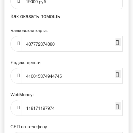
19000 руб.
Как оказать помощь
Банковская карта:
437772374380
Яндекс деньги:
410015374944745
WebMoney:
118171197974
СБП по телефону