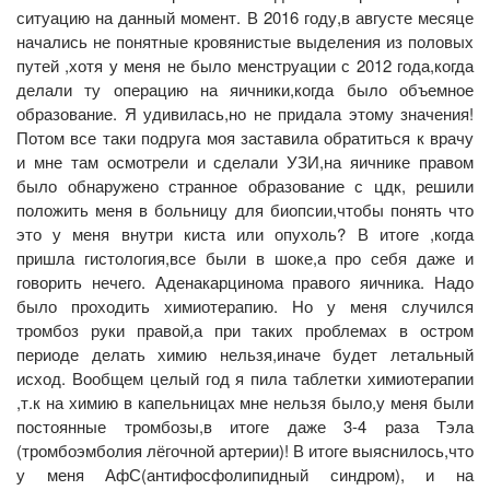
ситуацию на данный момент. В 2016 году,в августе месяце
начались не понятные кровянистые выделения из половых
путей ,хотя у меня не было менструации с 2012 года,когда
делали ту операцию на яичники,когда было объемное
образование. Я удивилась,но не придала этому значения!
Потом все таки подруга моя заставила обратиться к врачу
и мне там осмотрели и сделали УЗИ,на яичнике правом
было обнаружено странное образование с цдк, решили
положить меня в больницу для биопсии,чтобы понять что
это у меня внутри киста или опухоль? В итоге ,когда
пришла гистология,все были в шоке,а про себя даже и
говорить нечего. Аденакарцинома правого яичника. Надо
было проходить химиотерапию. Но у меня случился
тромбоз руки правой,а при таких проблемах в остром
периоде делать химию нельзя,иначе будет летальный
исход. Вообщем целый год я пила таблетки химиотерапии
,т.к на химию в капельницах мне нельзя было,у меня были
постоянные тромбозы,в итоге даже 3-4 раза Тэла
(тромбоэмболия лёгочной артерии)! В итоге выяснилось,что
у меня АфС(антифосфолипидный синдром), и на