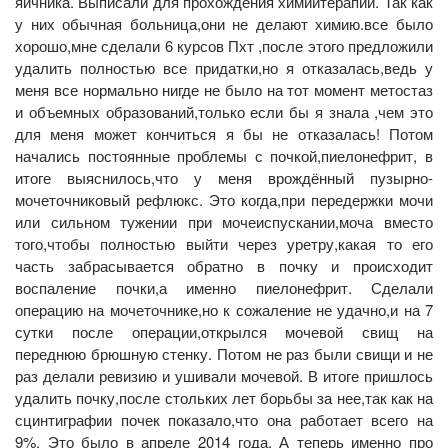
яичника. Выписали для прохождения химиитерапии. Так как
у них обычная больница,они не делают химию.все было
хорошо,мне сделали 6 курсов Пхт ,после этого предложили
удалить полностью все придатки,но я отказалась,ведь у
меня все нормально нигде не было на тот момент метостаз
и объемных образований,только если бы я знала ,чем это
для меня может кончиться я бы не отказалась! Потом
начались постоянные проблемы с почкой,пиелонефрит, в
итоге выяснилось,что у меня врождённый пузырно-
мочеточниковый рефлюкс. Это когда,при передержки мочи
или сильном тужении при мочеиспускании,моча вместо
того,чтобы полностью выйти через уретру,какая то его
часть забрасывается обратно в почку и происходит
воспаление почки,а именно пиелонефрит. Сделали
операцию на мочеточнике,но к сожаление не удачно,и на 7
сутки после операции,открылся мочевой свищ на
переднюю брюшную стенку. Потом не раз были свищи и не
раз делали ревизию и ушивали мочевой. В итоге пришлось
удалить почку,после стольких лет борьбы за нее,так как на
сцинтиграфии почек показало,что она работает всего на
9%. Это было в апреле 2014 года. А теперь именно про