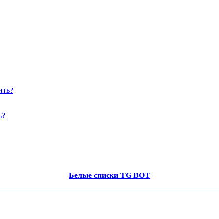
ь?
Белые списки TG BOT