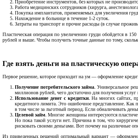
Приобретение инструментов, без которых не производитс
Работа медицинских сотрудников (хирурга, анестезиолога
Покупка имплантатов, применяемых для увеличения груди
Нахождение в больнице в течение 1-2 суток.
Затраты на транспорт и прочие расходы (в случае прожив
Пластическая операция по увеличению груди обойдется в 150 т
рублей и выше. Чтобы получить точные данные по тому, сколь
Где взять деньги на пластическую опе
Первое решение, которое приходит на ум — оформление кредит
Получение потребительского займа
. Универсальное ре
миллионов рублей, чего достаточно для получения услуг
Использование денег с кредитки
. На многих сайтах, 
кредитного лимита. Это ошибочное представление. Как пр
в том числе за льготный период. Если обналичивать день
Целевой займ
. Многие женщины интересуются пластичес
Но пока такой услуги нет. Причина в том, что хирургич
рисковать своими деньгами. Вот почему на различные оп
Из приведенных решений оптимальный вариант — оформление