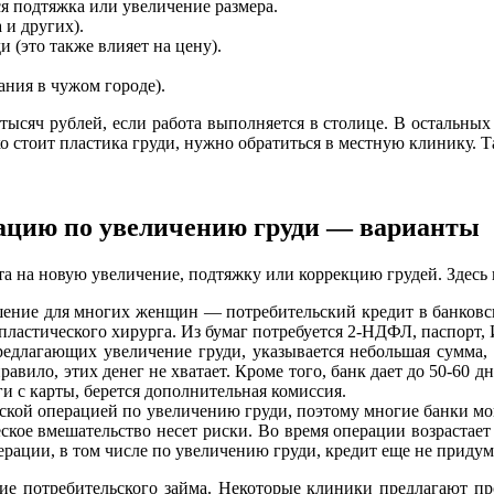
я подтяжка или увеличение размера.
 и других).
 (это также влияет на цену).
ания в чужом городе).
ысяч рублей, если работа выполняется в столице. В остальных 
ко стоит пластика груди, нужно обратиться в местную клинику.
рацию по увеличению груди — варианты
а на новую увеличение, подтяжку или коррекцию грудей. Здесь 
шение для многих женщин — потребительский кредит в банковск
 пластического хирурга. Из бумаг потребуется 2-НДФЛ, паспорт
предлагающих увеличение груди, указывается небольшая сумма,
авило, этих денег не хватает. Кроме того, банк дает до 50-60 
ги с карты, берется дополнительная комиссия.
кой операцией по увеличению груди, поэтому многие банки мог
еское вмешательство несет риски. Во время операции возрастае
ерации, в том числе по увеличению груди, кредит еще не придум
 потребительского займа. Некоторые клиники предлагают прог