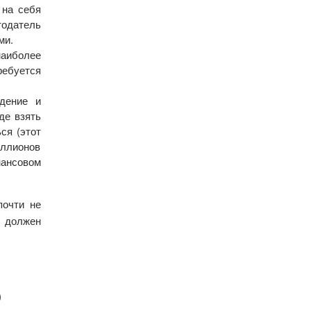
 на себя
тодатель
ми.
аиболее
ребуется
дение и
де взять
ся (этот
иллионов
нансовом
почти не
е должен
о