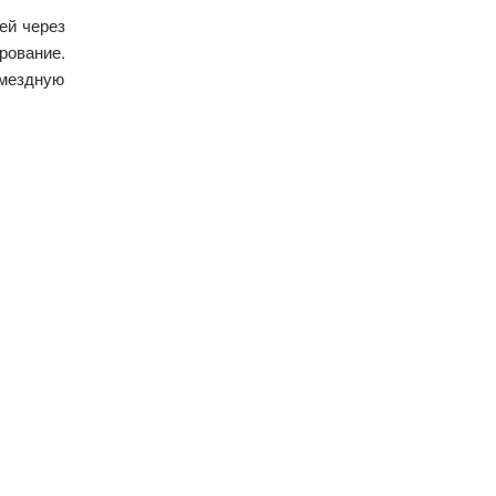
ей через
рование.
змездную