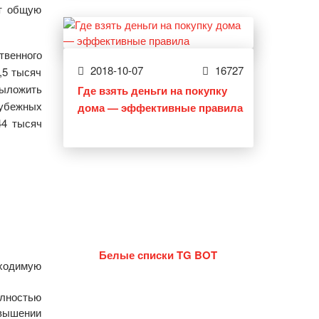
ит общую
венного
2018-10-07
16727
,5 тысяч
выложить
Где взять деньги на покупку
убежных
дома — эффективные правила
44 тысяч
Белые списки TG BOT
бходимую
олностью
овышении