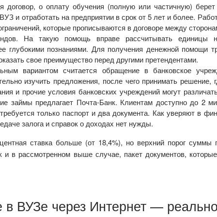
я договор, о оплату обучения (полную или частичную) берет
ВУЗ и отработать на предприятии в срок от 5 лет и более. Рабо
ограничений, которые прописываются в договоре между сторона
ндов. На такую помощь вправе рассчитывать единицы н
ее глубокими познаниями. Для получения денежной помощи т
доказать свое преимущество перед другими претендентами.
ьным вариантом считается обращение в банковское учреж
ельно изучить предложения, после чего принимать решение, г
ания и прочие условия банковских учреждений могут различать
кие займы предлагает Почта-Банк. Клиентам доступно до 2 м
потребуется только паспорт и два документа. Как уверяют в фи
едаче залога и справок о доходах нет нужды.
ентная ставка больше (от 18,4%), но верхний порог суммы 
ак и в рассмотренном выше случае, пакет документов, которы
е в ВУЗе через Интернет — реальн