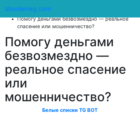
Сбор денег
/
sbordeneg.com
Блог
/
Помогу деньгами безвозмездно — реальное
спасение или мошенничество?
Помогу деньгами
безвозмездно —
реальное спасение
или
мошенничество?
Белые списки TG BOT