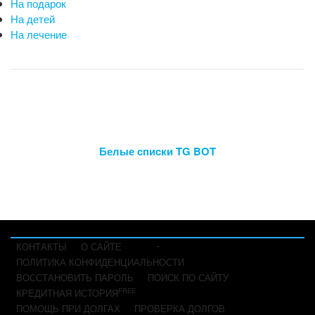
На подарок
На детей
На лечение
Белые списки TG BOT
-
КОНТАКТЫ
О САЙТЕ
ПОЛИТИКА КОНФИДЕНЦИАЛЬНОСТИ
ВОССТАНОВИТЬ ПАРОЛЬ
ПОИСК ПО САЙТУ
FREE
КРЕДИТНАЯ ИСТОРИЯ
ПОМОЩЬ ПРИ ДОЛГАХ
ПРОВЕРКА ДОЛГОВ