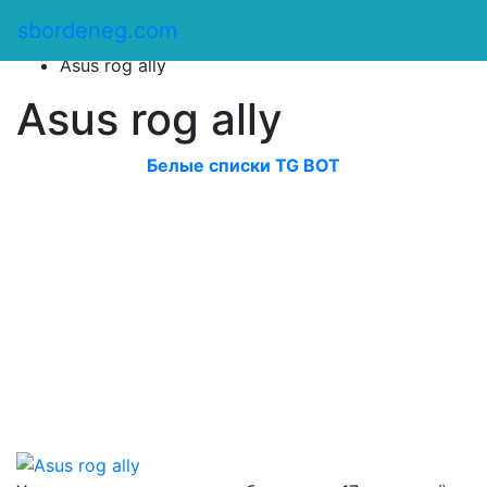
Сбор денег
/
sbordeneg.com
Оказать помощь
/
Asus rog ally
Asus rog ally
Белые списки TG BOT