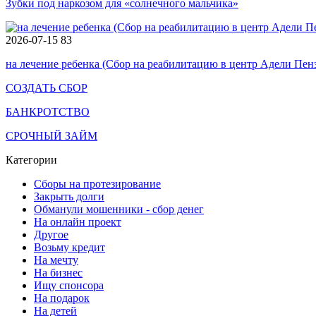
Зубки под наркозом для «солнечного мальчика»
2026-07-15
83
на лечение ребенка (Сбор на реабилитацию в центр Адели Пен
СОЗДАТЬ СБОР
БАНКРОТСТВО
СРОЧНЫЙ ЗАЙМ
Категории
Сборы на протезирование
Закрыть долги
Обманули мошенники - сбор денег
На онлайн проект
Другое
Возьму кредит
На мечту
На бизнес
Ищу спонсора
На подарок
На детей