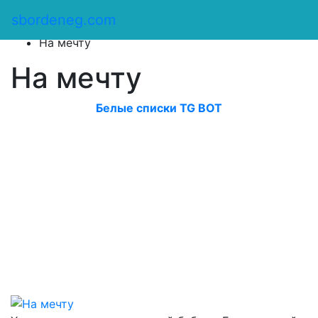
Сбор денег
/
sbordeneg.com
Оказать помощь
/
На мечту
На мечту
Белые списки TG BOT