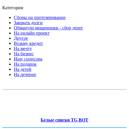
Категории
Сборы на протезирование
Закрыть долги
Обманули мошенники - сбор денег
На онлайн проект
Другое
Возьму кредит
На мечту
На бизнес
Ищу спонсора
На подарок
На детей
На лечение
Белые списки TG BOT