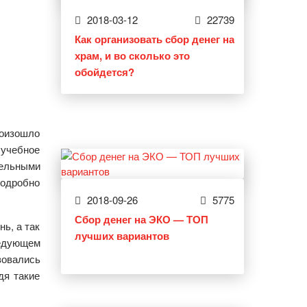
2018-03-12
22739
Как организовать сбор денег на
храм, и во сколько это
обойдется?
оизошло
учебное
тельными
подробно
2018-09-26
5775
Сбор денег на ЭКО — ТОП
ь, а так
лучших вариантов
ледующем
зовались
дя такие