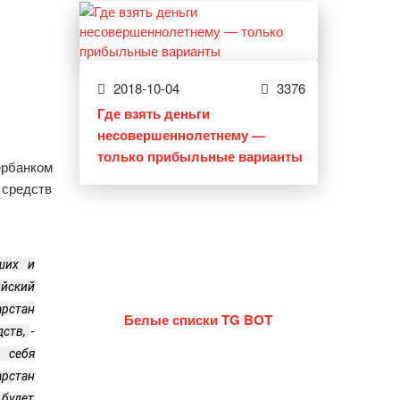
2018-10-04
3376
Где взять деньги
несовершеннолетнему —
только прибыльные варианты
ербанком
 средств
ших и
ийский
рстан
Белые списки TG BOT
дств,
-
 себя
рстан
 будет