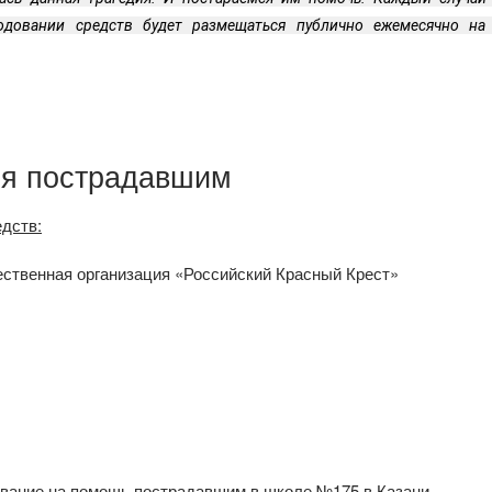
ходовании средств будет размещаться публично ежемесячно на 
ия пострадавшим
едств:
ственная организация «Российский Красный Крест»
вание на помощь пострадавшим в школе №175 в Казани.