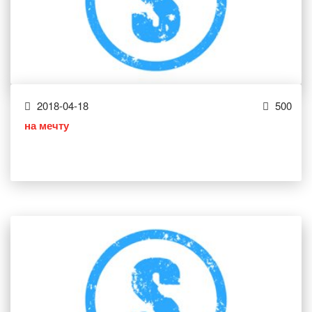
2018-04-18
500
на мечту