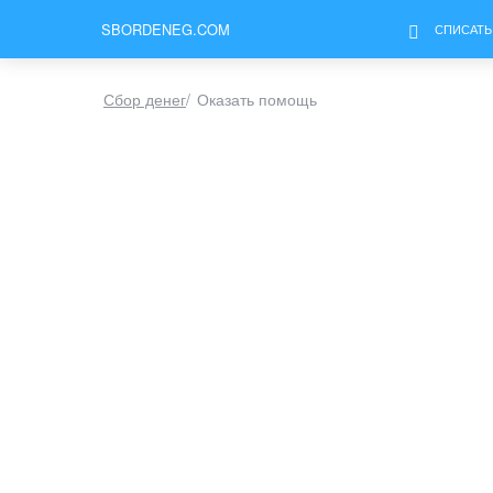
SBORDENEG.COM
СПИСАТЬ
Сбор денег
/
Оказать помощь