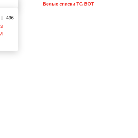
Белые списки TG BOT
496
3
И