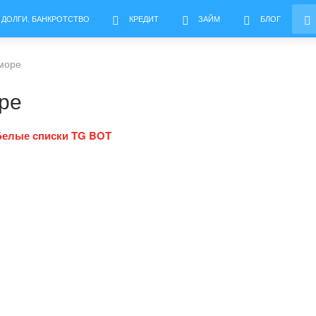
 ДОЛГИ. БАНКРОТСТВО
КРЕДИТ
ЗАЙМ
БЛОГ
 море
оре
Белые списки TG BOT