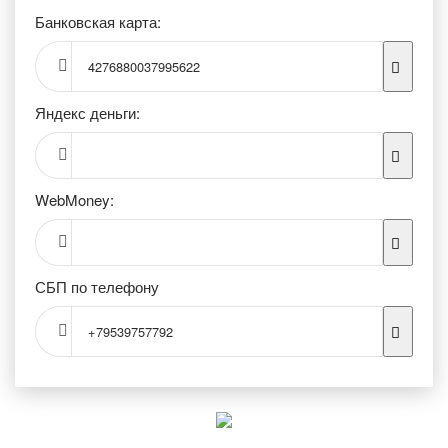
Банковская карта:
4276880037995622
Яндекс деньги:
WebMoney:
СБП по телефону
+79539757792