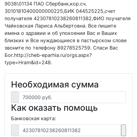
9038\01134 ПАО Сбербанк,кор.сч.
30101810400000000225,БИК 044525225,счет
получателя 42307810238260811382,ФИО поучателя
Чайковская Лариса Альбертовна. Все пишите
имена о здравии и об упокоении Вас и Ваших
близких и Все нуждающиеся в пастырском слове
звоните по телефону 89278525759. Спаси Вас
Бог.http://cheb-eparhia.ru/orgs.aspx?
type=Hram&id=248.
Необходимая сумма
700000 руб.
Как оказать помощь
Банковская карта:
42307810238260811382