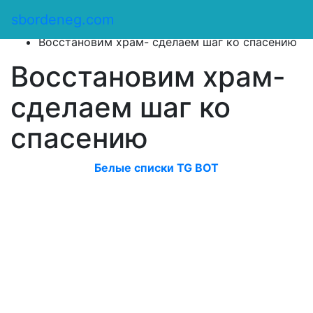
Сбор денег
/
sbordeneg.com
Оказать помощь
/
Восстановим храм- сделаем шаг ко спасению
Восстановим храм-
сделаем шаг ко
спасению
Белые списки TG BOT