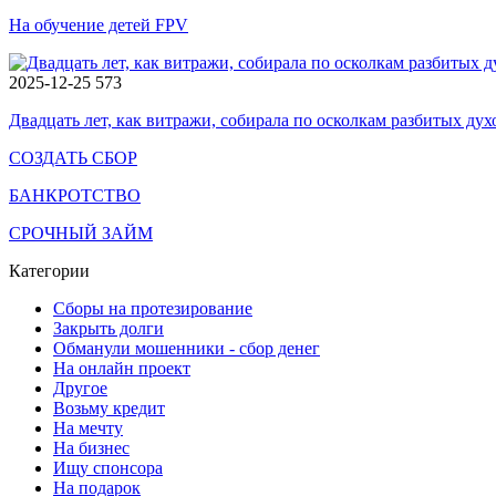
На обучение детей FPV
2025-12-25
573
Двадцать лет, как витражи, собирала по осколкам разбитых дух
СОЗДАТЬ СБОР
БАНКРОТСТВО
СРОЧНЫЙ ЗАЙМ
Категории
Сборы на протезирование
Закрыть долги
Обманули мошенники - сбор денег
На онлайн проект
Другое
Возьму кредит
На мечту
На бизнес
Ищу спонсора
На подарок