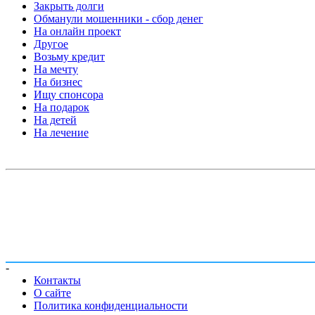
Закрыть долги
Обманули мошенники - сбор денег
На онлайн проект
Другое
Возьму кредит
На мечту
На бизнес
Ищу спонсора
На подарок
На детей
На лечение
-
Контакты
О сайте
Политика конфиденциальности