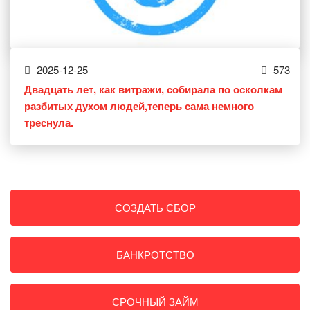
2025-12-25
573
Двадцать лет, как витражи, собирала по осколкам
разбитых духом людей,теперь сама немного
треснула.
СОЗДАТЬ СБОР
БАНКРОТСТВО
СРОЧНЫЙ ЗАЙМ