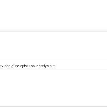
ny-den-gi-na-oplatu-obucheniya.html