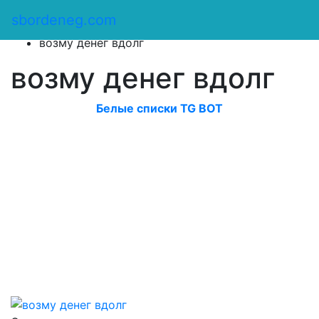
Сбор денег
/
sbordeneg.com
Оказать помощь
/
возму денег вдолг
возму денег вдолг
Белые списки TG BOT