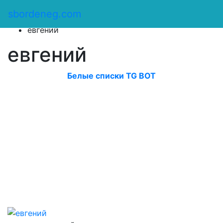
Сбор денег
/
sbordeneg.com
Оказать помощь
/
евгений
евгений
Белые списки TG BOT