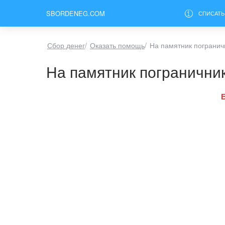
SBORDENEG.COM
СПИСАТЬ
Сбор денег
/
Оказать помощь
/
На памятник погранич
На памятник погранични