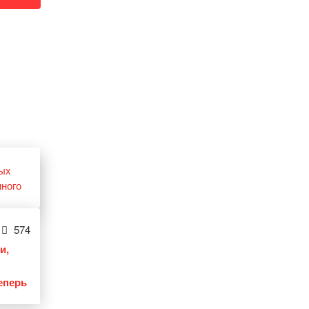
574
и,
еперь