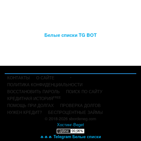
Белые списки TG BOT
-
КОНТАКТЫ
О САЙТЕ
ПОЛИТИКА КОНФИДЕНЦИАЛЬНОСТИ
ВОССТАНОВИТЬ ПАРОЛЬ
ПОИСК ПО САЙТУ
FREE
КРЕДИТНАЯ ИСТОРИЯ
ПОМОЩЬ ПРИ ДОЛГАХ
ПРОВЕРКА ДОЛГОВ
НУЖЕН КРЕДИТ?
БЕСПРОЦЕНТНЫЕ ЗАЙМЫ
© 2018-2026 sbordeneg.com
Хостинг-Beget
🔥🔥🔥
Telegram Белые списки