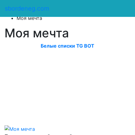
Сбор денег
/
sbordeneg.com
Оказать помощь
/
Моя мечта
Моя мечта
Белые списки TG BOT