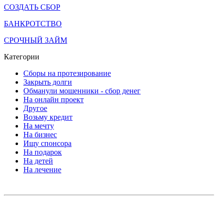
СОЗДАТЬ СБОР
БАНКРОТСТВО
СРОЧНЫЙ ЗАЙМ
Категории
Сборы на протезирование
Закрыть долги
Обманули мошенники - сбор денег
На онлайн проект
Другое
Возьму кредит
На мечту
На бизнес
Ищу спонсора
На подарок
На детей
На лечение