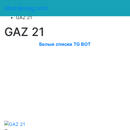
Сбор денег
/
sbordeneg.com
Оказать помощь
/
GAZ 21
GAZ 21
Белые списки TG BOT