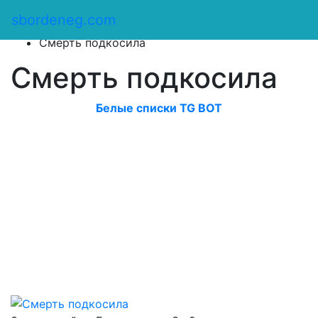
Сбор денег
/
sbordeneg.com
Оказать помощь
/
Смерть подкосила
Смерть подкосила
Белые списки TG BOT