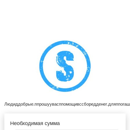
Людиддобрые.ппрошуувасппомощивссборедденег.дляппогаше
Необходимая сумма