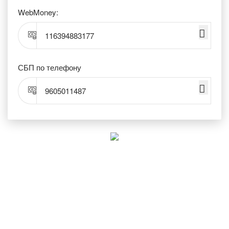
WebMoney:
116394883177
СБП по телефону
9605011487