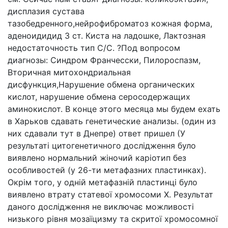
дисплазия сустава
тазобедренного,нейрофиброматоз кожная форма,
аденоидидид 3 ст. Киста на ладошке, Лактозная
недостаточность тип С/С. ?Под вопросом
диагнозы: Синдром Франчесски, Пилороспазм,
Вторичная митохондриальная
дисфункция,Нарушение обмена органических
кислот, нарушение обмена серосодержащих
аминокислот. В конце этого месяца мы будем ехать
в Харьков сдавать генетические анализы. (один из
них сдавали тут в Днепре) ответ пришел (У
результаті цитогенетичного дослідження було
виявлено нормальний жіночий каріотип без
особливостей (у 26-ти метафазних пластинках).
Окрім того, у одній метафазній пластинці було
виявлено втрату статевої хромосоми X. Результат
даного дослідження не виключає можливості
низького рівня мозаїцизму та скритої хромосомної