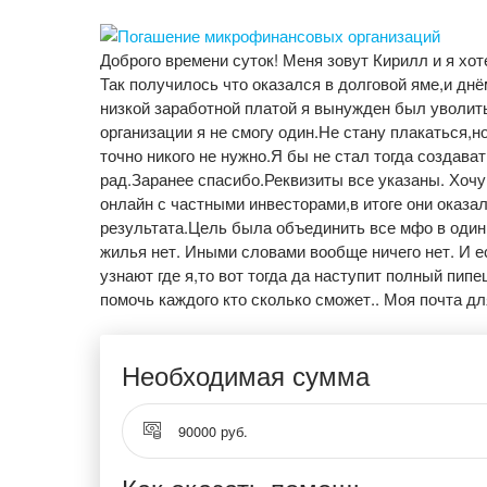
Доброго времени суток! Меня зовут Кирилл и я х
Так получилось что оказался в долговой яме,и дн
низкой заработной платой я вынужден был уволить
организации я не смогу один.Не стану плакаться
точно никого не нужно.Я бы не стал тогда создава
рад.Заранее спасибо.Реквизиты все указаны. Хочу 
онлайн с частными инвесторами,в итоге они оказа
результата.Цель была объединить все мфо в один,
жилья нет. Иными словами вообще ничего нет. И е
узнают где я,то вот тогда да наступит полный пип
помочь каждого кто сколько сможет.. Моя почта для 
Необходимая сумма
90000 руб.