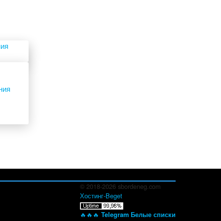
ния
© 2018-2026 sbordeneg.com
Хостинг-Beget
🔥🔥🔥
Telegram Белые списки