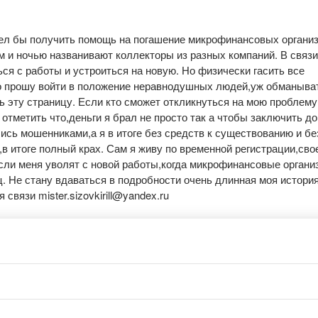
отел бы получить помощь на погашение микрофинансовых органи
ём и ночью названивают коллекторы из разных компаний. В связи
ся с работы и устроиться на новую. Но физически гасить все
,но прошу войти в положение неравнодушных людей,уж обманыва
ть эту страницу. Если кто сможет откликнуться на мою проблем
отметить что,деньги я брал не просто так а чтобы заключить до
лись мошенниками,а я в итоге без средств к существованию и бе
в итоге полный крах. Сам я живу по временной регистрации,сво
сли меня уволят с новой работы,когда микрофинансовые органи
ец. Не стану вдаваться в подробности очень длинная моя истор
связи mister.sizovkirill@yandex.ru