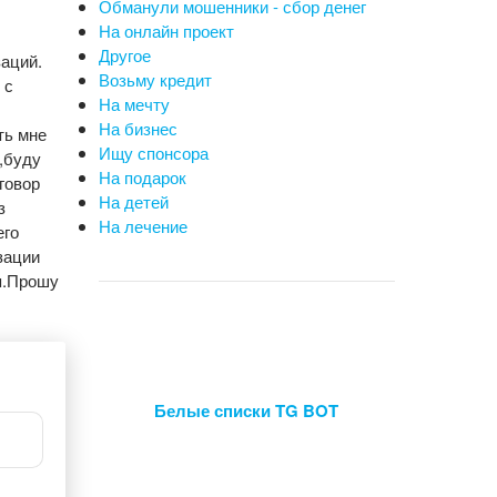
Обманули мошенники - сбор денег
На онлайн проект
Другое
заций.
Возьму кредит
 с
На мечту
На бизнес
ть мне
Ищу спонсора
у,буду
На подарок
говор
На детей
з
На лечение
его
зации
ия.Прошу
Белые списки TG BOT