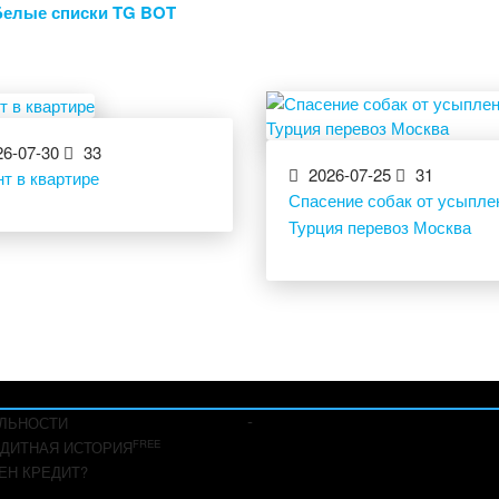
Белые списки TG BOT
6-07-30
33
2026-07-25
31
т в квартире
Спасение собак от усыпле
Турция перевоз Москва
-
ЛЬНОСТИ
FREE
ДИТНАЯ ИСТОРИЯ
ЕН КРЕДИТ?