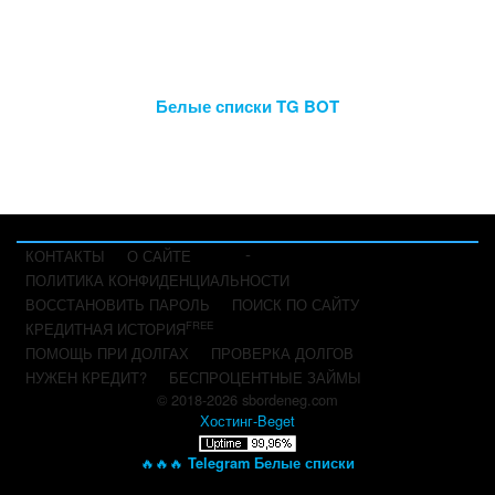
Белые списки TG BOT
-
КОНТАКТЫ
О САЙТЕ
ПОЛИТИКА КОНФИДЕНЦИАЛЬНОСТИ
ВОССТАНОВИТЬ ПАРОЛЬ
ПОИСК ПО САЙТУ
FREE
КРЕДИТНАЯ ИСТОРИЯ
ПОМОЩЬ ПРИ ДОЛГАХ
ПРОВЕРКА ДОЛГОВ
НУЖЕН КРЕДИТ?
БЕСПРОЦЕНТНЫЕ ЗАЙМЫ
© 2018-2026 sbordeneg.com
Хостинг-Beget
🔥🔥🔥
Telegram Белые списки