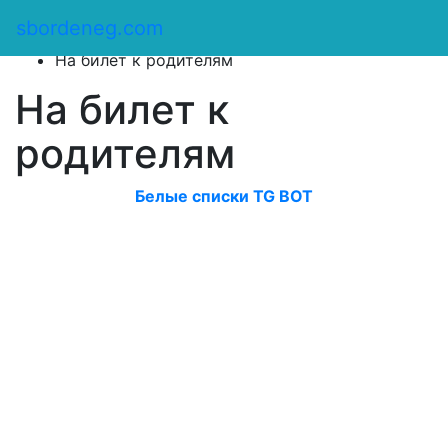
Сбор денег
/
sbordeneg.com
Оказать помощь
/
На билет к родителям
На билет к
родителям
Белые списки TG BOT