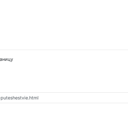
раницу
puteshestvie.html