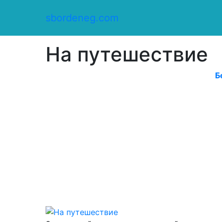
Сбор денег
/
sbordeneg.com
Оказать помощь
/
На путешествие
На путешествие
Б