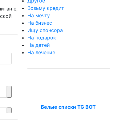
Другое
Возьму кредит
итан е,
На мечту
вской
На бизнес
Ищу спонсора
На подарок
На детей
На лечение
Белые списки TG BOT