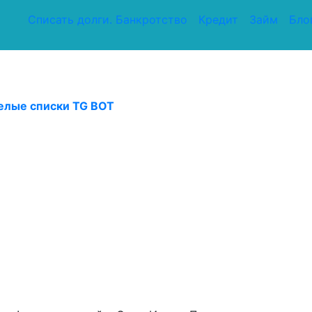
Списать долги. Банкротство
Кредит
Займ
Бло
елые списки TG BOT