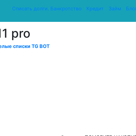
Списать долги. Банкротство
Кредит
Займ
Бло
1 pro
елые списки TG BOT