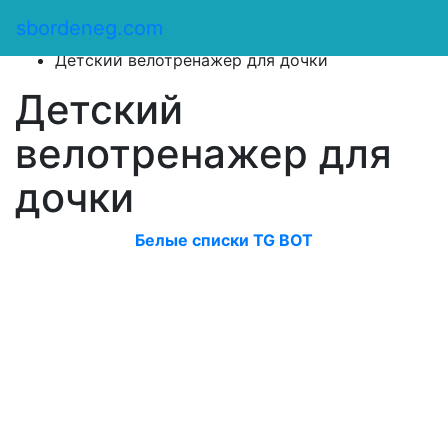
Сбор денег
/
sbordeneg.com
Оказать помощь
/
Детский велотренажер для дочки
Детский
велотренажер для
дочки
Белые списки TG BOT