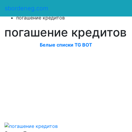
Сбор денег
/
sbordeneg.com
Оказать помощь
/
погашение кредитов
погашение кредитов
Белые списки TG BOT