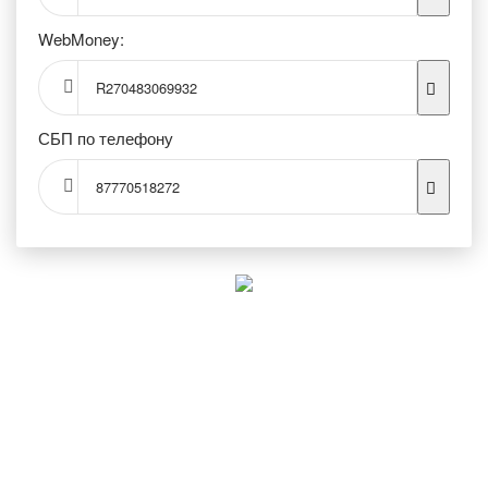
WebMoney:
R270483069932
СБП по телефону
87770518272