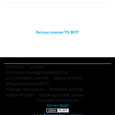
Белые списки TG BOT
-
КОНТАКТЫ
О САЙТЕ
ПОЛИТИКА КОНФИДЕНЦИАЛЬНОСТИ
ВОССТАНОВИТЬ ПАРОЛЬ
ПОИСК ПО САЙТУ
FREE
КРЕДИТНАЯ ИСТОРИЯ
ПОМОЩЬ ПРИ ДОЛГАХ
ПРОВЕРКА ДОЛГОВ
НУЖЕН КРЕДИТ?
БЕСПРОЦЕНТНЫЕ ЗАЙМЫ
© 2018-2026 sbordeneg.com
Хостинг-Beget
🔥🔥🔥