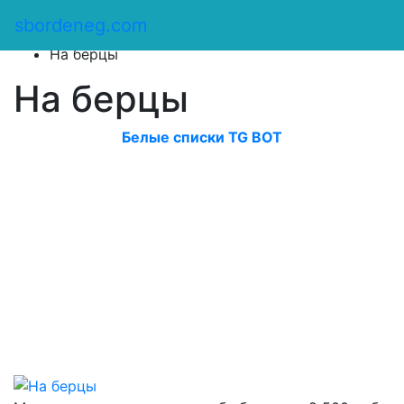
Сбор денег
/
sbordeneg.com
Оказать помощь
/
На берцы
На берцы
Белые списки TG BOT