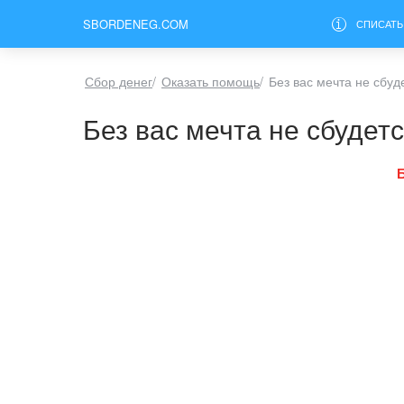
SBORDENEG.COM
СПИСАТЬ
Сбор денег
/
Оказать помощь
/
Без вас мечта не сб
Без вас мечта не сбуд