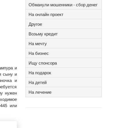
Обманули мошенники - сбор денег
На онлайн проект
Другое
Возьму кредит
На мечту
На бизнес
Ищу спонсора
ампура и
На подарок
я сыну и
иночка и
На детей
ребуется
На лечение
му нужен
ходимое
0445 или