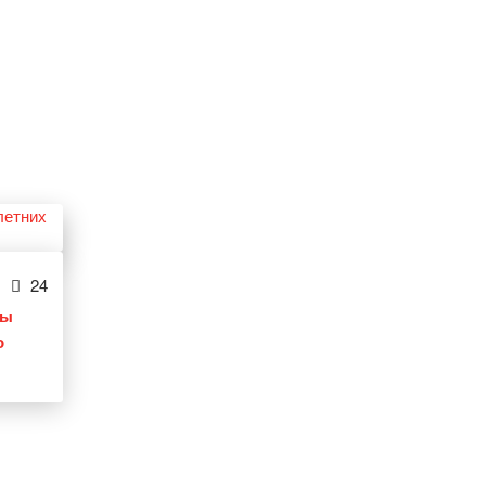
24
ты
о