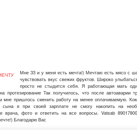
Мне 33 и у меня есть мечта!) Мечтаю есть мясо с ш
чувствовать вкус свежих фруктов. Широко улыбатьс
просто не стыдится себя. Я работающая мать од
а протезирование Так получилось, что после автоаварии т
ем мне пришлось сменить работу на менее оплачиваемую. Ко
у сына я при своей зарплате не смогу накопить на необ
ие врача, фото и ответить на все вопросы. Vatsab 8901780
ечте!) Благодарю Вас