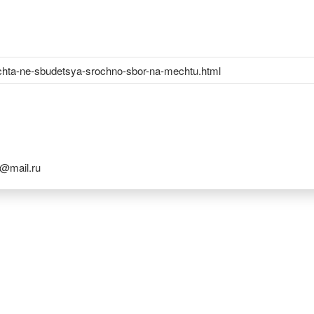
chta-ne-sbudetsya-srochno-sbor-na-mechtu.html
@mail.ru