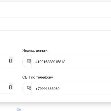
Яндекс деньги:
410016338915812
СБП по телефону
+79991336080