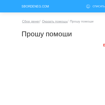
SBORDENEG.COM
СПИСАТЬ
Сбор денег
/
Оказать помощь
/
Прошу помоши
Прошу помоши