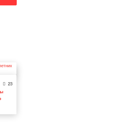
23
ты
о