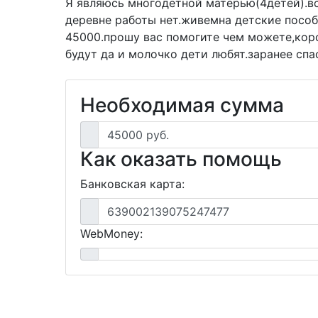
Я являюсь многодетной матерью(4детей).вс
деревне работы нет.живемна детские пособ
45000.прошу вас помогите чем можете,коро
будут да и молочко дети любят.заранее спа
Необходимая сумма
45000 руб.
Как оказать помощь
Банковская карта:
639002139075247477
WebMoney: