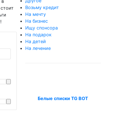
Другое
 в
Возьму кредит
 стоит
На мечту
ьги
На бизнес
!
Ищу спонсора
На подарок
На детей
На лечение
Белые списки TG BOT