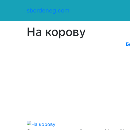
Сбор денег
/
sbordeneg.com
Оказать помощь
/
На корову
На корову
Б