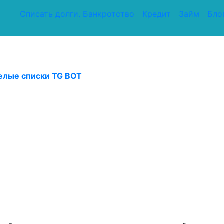
Списать долги. Банкротство
Кредит
Займ
Бло
елые списки TG BOT