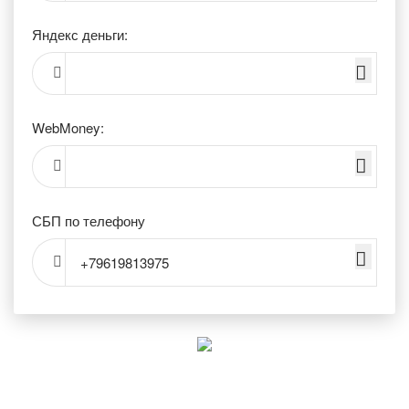
Яндекс деньги:
WebMoney:
СБП по телефону
+79619813975