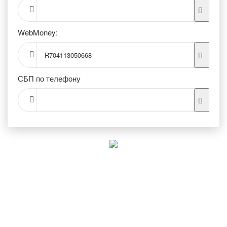
WebMoney:
R704113050668
СБП по телефону