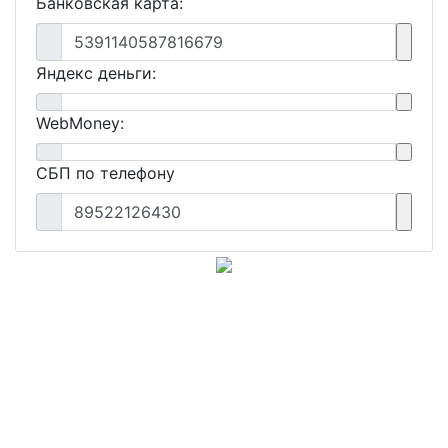
Банковская карта:
5391140587816679
Яндекс деньги:
WebMoney:
СБП по телефону
89522126430