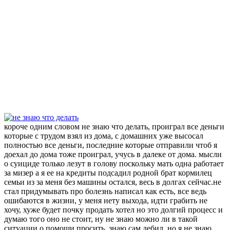
короче одним словом не знаю что делать, проиграл все деньги
которые с трудом взял из дома, с домашних уже высосал
полностью все деньги, последние которые отправили чтоб я
доехал до дома тоже проиграл, учусь в далеке от дома. мысли
о суициде только лезут в голову поскольку мать одна работает
за мизер а я ее на кредиты подсадил родной брат кормилец
семьи из за меня без машины остался, весь в долгах сейчас.не
стал придумывать про болезнь написал как есть, все ведь
ошибаются в жизни, у меня нету выхода, идти грабить не
хочу, хуже будет почку продать хотел но это долгий процесс и
думаю того оно не стоит, ну не знаю можно ли в такой
ситуации о помощи просить, знаю сам дебил, но я не знаю