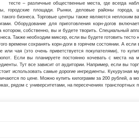
тесте – различные общественные места, где всегда наб
ры, городские площади. Рынки, деловые районы города, 
 такого бизнеса. Торговые центры также являются неплохим в
огами. Оборудование для приготовления корн-догов включае
 котором, собственно, вы и будете творить. Специальный апп
знеса. Также необходим миксер, если вы будете готовить тесто 
го времени сохранять корн-доги в горячем состоянии. А если 
 или чая (это очень приветствуется покупателями), то купит
мопот. Если вы планируете постоянно кочевать с места на м
едиенты. Тут все зависит от аудитории. Например, если вы торг
стоит использовать самые дорогие ингредиенты. Кукурузная му
личаются по цене. Можно купить килограмм за 200 рублей, а мо
нках, рядом с университетами, на пересечениях транспортных п