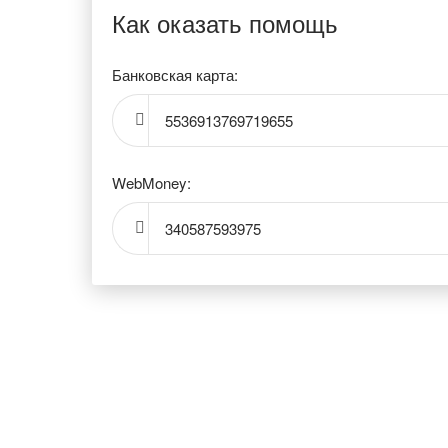
Как оказать помощь
Банковская карта:
5536913769719655
WebMoney:
340587593975