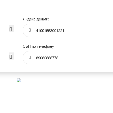
Яндекс деньги:
41001553001221
СБП по телефону
89082888778