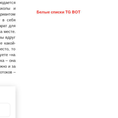
людается
школы и
Белые списки TG BOT
ариантом
т в себя
арат для
на месте.
вы вдруг
е какой-
есто, то
уете «на
ка – она
жно и за
отоков –