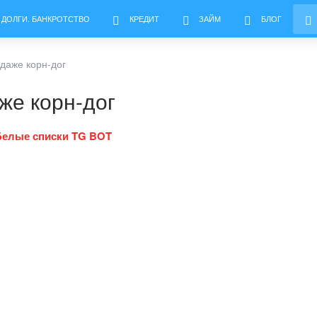
 ДОЛГИ. БАНКРОТСТВО
КРЕДИТ
ЗАЙМ
БЛОГ
одаже корн-дог
же корн-дог
Белые списки TG BOT