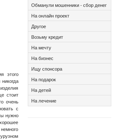
Обманули мошенники - сбор денег
На онлайн проект
Другое
Возьму кредит
На мечту
На бизнес
Ищу спонсора
ия этого
На подарок
 никогда
 изделия
На детей
це стоит
На лечение
го очень
ровать с
ты нужно
 хорошее
 немного
курузном