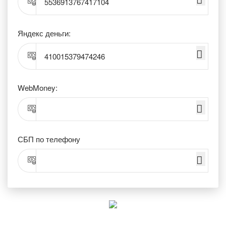
5536913767417104
Яндекс деньги:
410015379474246
WebMoney:
СБП по телефону