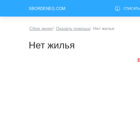
SBORDENEG.COM
СПИСАТЬ
Сбор денег
/
Оказать помощь
/
Нет жилья
Нет жилья